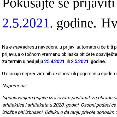
Pokušajte se prijavit
2.5.2021.
godine.
Hv
Na
e-mail
adresu navedenu u prijavi automatski će biti
prijavu, a o točnom vremenu obilaska bit ćete obaviješ
za termin u nedjelju
25.4.2021.
ili
2.5.2021.
godine.
U slučaju nepredviđenih okolnosti ili pogoršanja epidem
Napomena:
I
spunjavanjem prijave izražavam pristanak za obradu oso
arhitektica i arhitekata u 2020. godini. Osobni podaci će
izložbe biti izbrisani. Odluku o davanju privole donosi