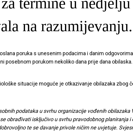
i za termine u nedjelj
ala na razumijevanju.
 poslana poruka s unesenim podacima i danim odgovorima.
teni posebnom porukom nekoliko dana prije dana obilaska
iološke situacije moguće je otkazivanje obilazaka zbog č
bnih podataka u svrhu organizacije vođenih obilazaka Vi
 se obrađivati isključivo u svrhu pravodobnog planiranja i
m dobrovoljno te se davanje privole ničim ne uvjetuje. Sv