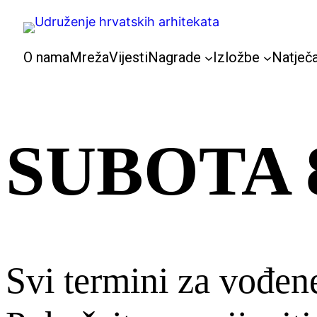
Skoči
do
sadržaja
O nama
Mreža
Vijesti
Nagrade
Izložbe
Natječa
SUBOTA 8.
Svi termini za vođen