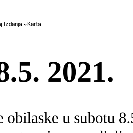
ji
Izdanja
Karta
5. 2021.
e obilaske u subotu 8.