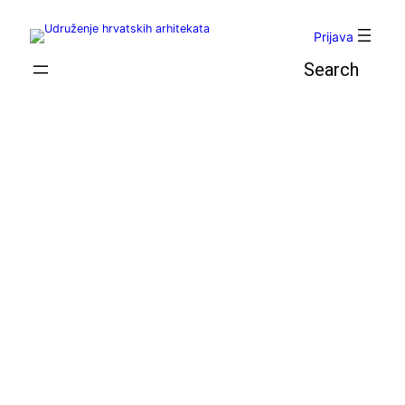
Skoči
do
Prijava
sadržaja
Pretraga