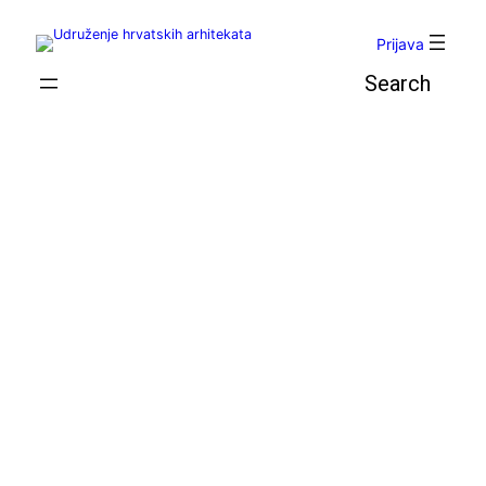
Skoči
do
Prijava
sadržaja
Pretraga