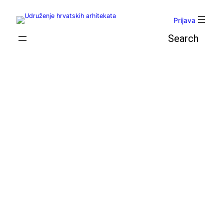
Skoči
do
Prijava
sadržaja
Pretraga