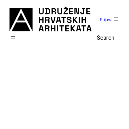
Skoči
do
sadržaja
Prijava
Pretraga