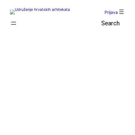
Skoči
do
Prijava
sadržaja
Pretraga