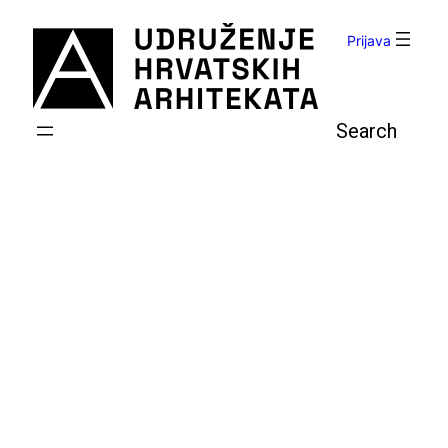
Skoči
do
Prijava
sadržaja
Pretraga