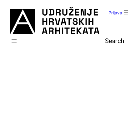
Skoči
do
Prijava
sadržaja
Pretraga