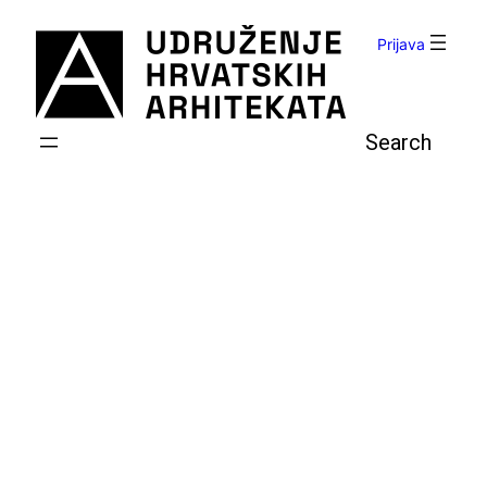
Skoči
do
Prijava
sadržaja
Pretraga