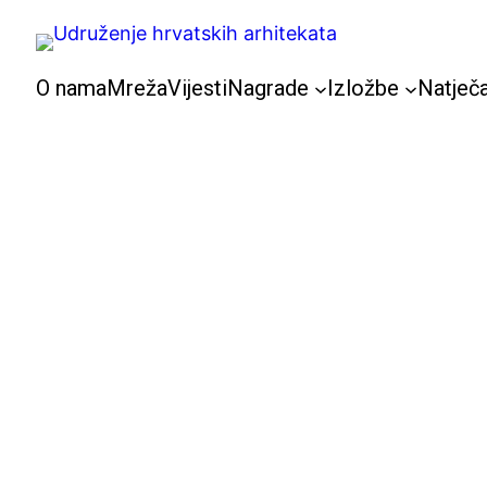
Skoči
do
sadržaja
O nama
Mreža
Vijesti
Nagrade
Izložbe
Natječa