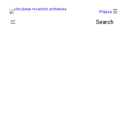
Skoči
do
Prijava
sadržaja
Pretraga