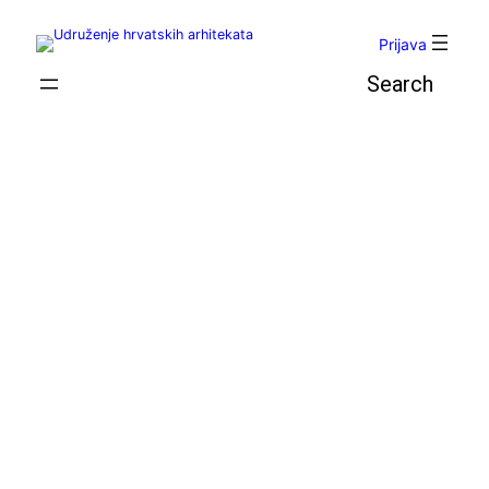
Skoči
do
Prijava
sadržaja
Pretraga