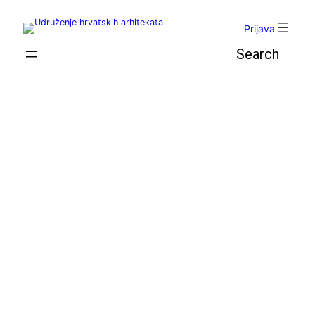
Skoči
do
Prijava
sadržaja
Pretraga