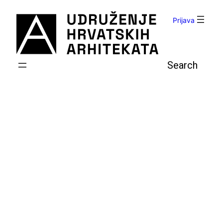
Skoči
do
Prijava
sadržaja
Pretraga