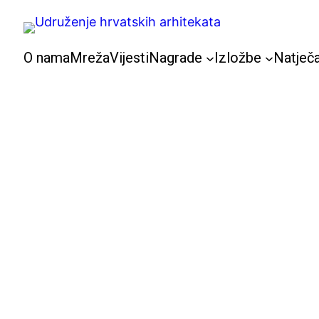
Skoči
do
sadržaja
O nama
Mreža
Vijesti
Nagrade
Izložbe
Natječa