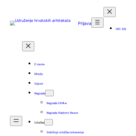
Skoči
do
sadržaja
Prijava
HR / EN
O nama
Mreža
Vijesti
Nagrade
Nagrade UHA-e
Nagrada Vladimir Nazor
Izložbe
Godišnja izložba ostvarenja