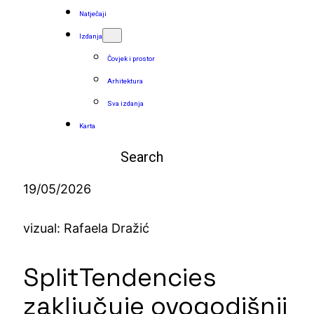
Natječaji
Izdanja
Čovjek i prostor
Arhitektura
Sva izdanja
Karta
Pretraga
19/05/2026
vizual: Rafaela Dražić
SplitTendencies
zaključuje ovogodišnji