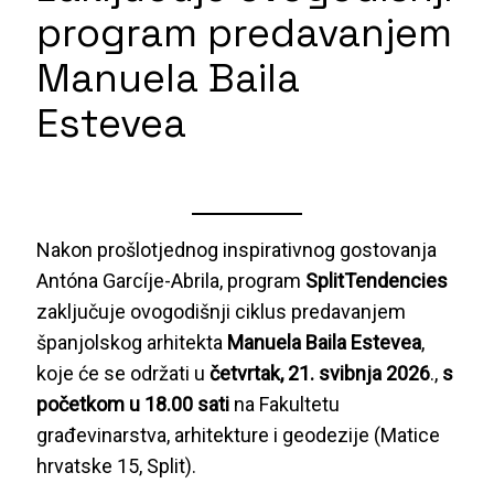
program predavanjem
Manuela Baila
Estevea
Nakon prošlotjednog inspirativnog gostovanja
Antóna Garcíje-Abrila, program
SplitTendencies
zaključuje ovogodišnji ciklus predavanjem
španjolskog arhitekta
Manuela Baila Estevea
,
koje će se održati u
četvrtak, 21. svibnja 2026
.,
s
početkom u 18.00 sati
na Fakultetu
građevinarstva, arhitekture i geodezije (Matice
hrvatske 15, Split).