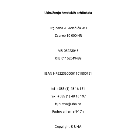
Udruženje hrvatskih arhitekata
Trg bana J. Jelačića 3/1
Zagreb 10 000-HR
MB 03223043
OIB 01152649489
IBAN HR6223600001101550751
tel +385 (1) 48 16 151
fax +385 (1) 48 16 197
tajnistvo@uha.hr
Radno vrijeme 9-17h
Copyright © UHA