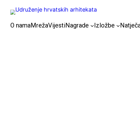
Skoči
do
sadržaja
O nama
Mreža
Vijesti
Nagrade
Izložbe
Natječa