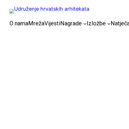
Skoči
do
sadržaja
O nama
Mreža
Vijesti
Nagrade
Izložbe
Natječa