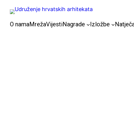
Skoči
do
sadržaja
O nama
Mreža
Vijesti
Nagrade
Izložbe
Natječa