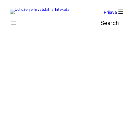
Skoči
do
Prijava
sadržaja
Pretraga