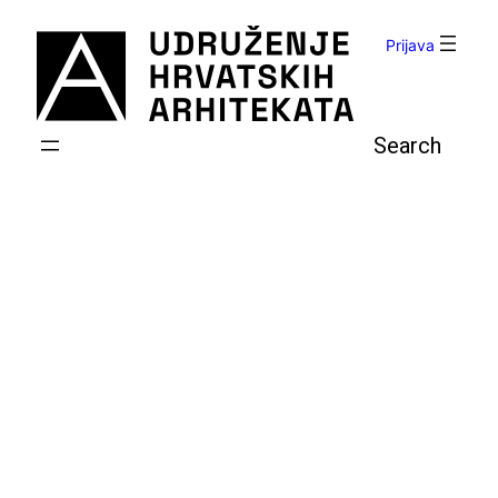
Skoči
do
Prijava
sadržaja
Pretraga