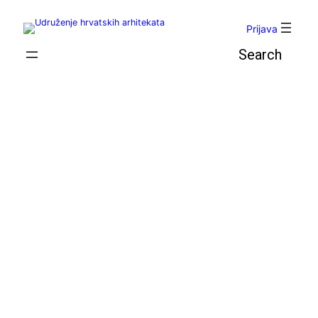
Skoči
do
Prijava
sadržaja
Pretraga