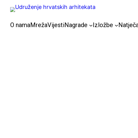
Skoči
do
sadržaja
O nama
Mreža
Vijesti
Nagrade
Izložbe
Natječa