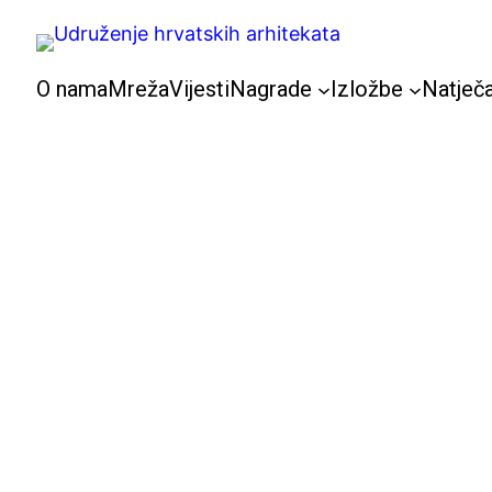
Skoči
do
sadržaja
O nama
Mreža
Vijesti
Nagrade
Izložbe
Natječa