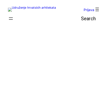
Skoči
do
Prijava
sadržaja
Pretraga