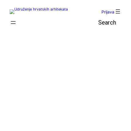
Skoči
do
Prijava
sadržaja
Pretraga