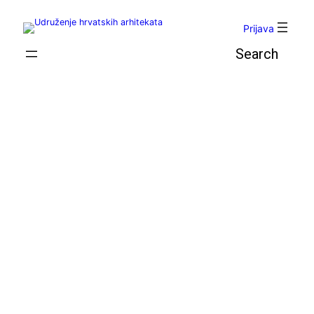
Skoči
do
Prijava
sadržaja
Pretraga