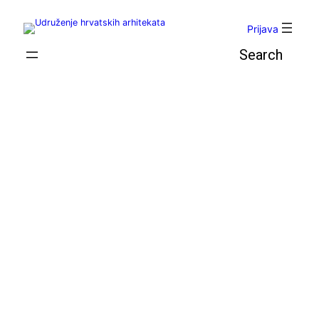
Skoči
do
Prijava
sadržaja
Pretraga