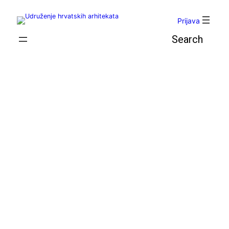
Skoči
do
Prijava
sadržaja
Pretraga