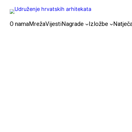
Skoči
do
sadržaja
O nama
Mreža
Vijesti
Nagrade
Izložbe
Natječa