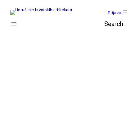
Skoči
do
Prijava
sadržaja
Pretraga