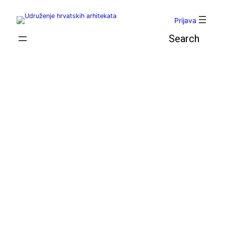
Skoči
do
Prijava
sadržaja
Pretraga