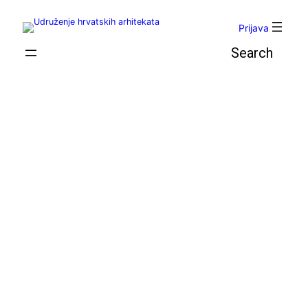
Skoči
do
Prijava
sadržaja
Pretraga