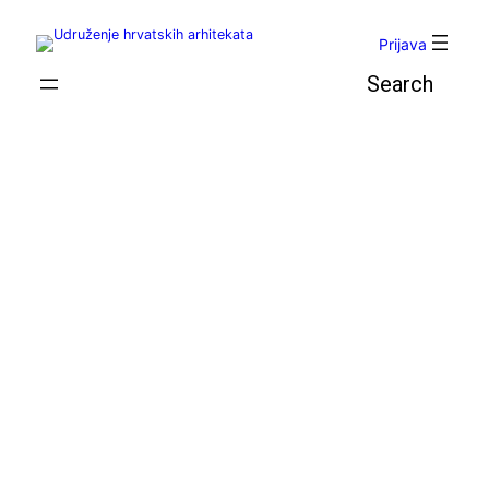
Skoči
do
Prijava
sadržaja
Pretraga