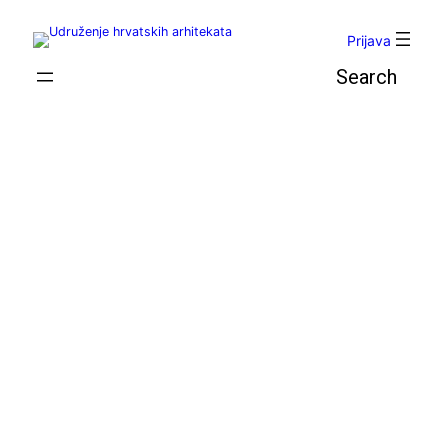
Skoči
do
Prijava
sadržaja
Pretraga