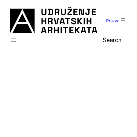
Skoči
do
sadržaja
Prijava
Pretraga