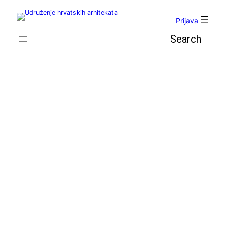
Skoči
do
Prijava
sadržaja
Pretraga