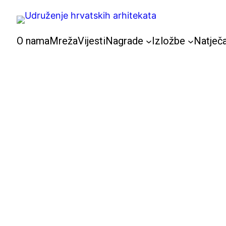
Skoči
do
sadržaja
O nama
Mreža
Vijesti
Nagrade
Izložbe
Natječa