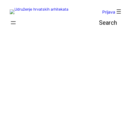
Skoči
do
Prijava
sadržaja
Pretraga