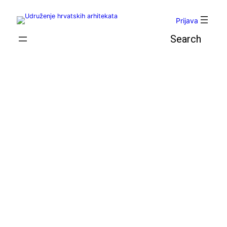
Skoči
do
Prijava
sadržaja
Pretraga