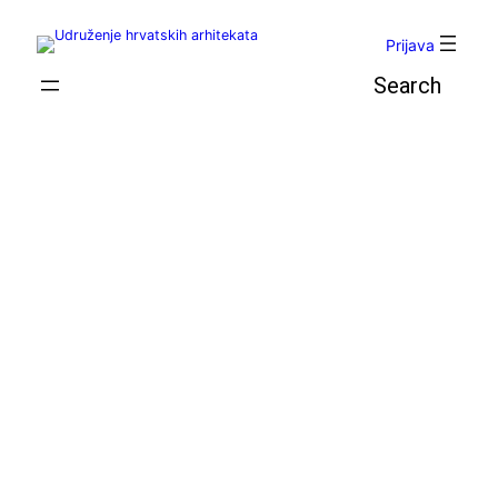
Skoči
do
Prijava
sadržaja
Pretraga