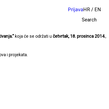
Prijava
HR / EN
Pretraga
ivanja.”
koja će se održati u
četvrtak, 18. prosinca 2014
.,
ova i projekata.