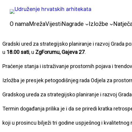
Skoči
do
sadržaja
O nama
Mreža
Vijesti
Nagrade
Izložbe
Natječa
Gradski ured za strategijsko planiranje i razvoj Grada p
u
18.00 sati
, u
ZgForumu, Gajeva 27
.
Praćenje stanja i istraživanje prostornih pojava i trendov
Izložba je presjek petogodišnjeg rada Odjela za prostorn
Gradskog ureda za strategijsko planiranje i razvoj Grad
Termin događanja prilika je i da se priredi kratka retro
koji u prosincu bilježi tri godine uspješnog i kvalitetnog 