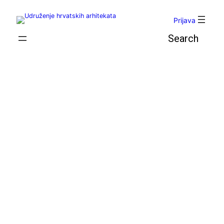
Skoči
do
Prijava
sadržaja
Pretraga