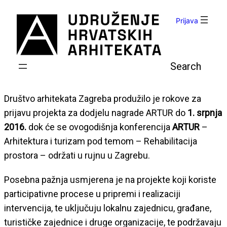
Skoči
do
Prijava
sadržaja
Pretraga
Društvo arhitekata Zagreba produžilo je rokove za
prijavu projekta za dodjelu nagrade ARTUR do
1. srpnja
2016.
dok će se ovogodišnja konferencija
ARTUR
–
Arhitektura i turizam pod temom – Rehabilitacija
prostora – održati u rujnu u Zagrebu.
Posebna pažnja usmjerena je na projekte koji koriste
participativne procese u pripremi i realizaciji
intervencija, te uključuju lokalnu zajednicu, građane,
turističke zajednice i druge organizacije, te podržavaju