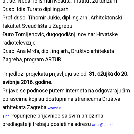
dr. sc. Neda Telišman Košuta, Institut za turizam
Dr.sc. Idis Turato dipl.ing.arh.
Prof.dr.sc. Tihomir Jukić, dipl.ing.arh., Arhitektonski
fakultet Sveučilišta u Zagrebu
Đuro Tomljenović, dugogodišnji novinar Hrvatske
radiotelevizije
Dr.sc. Ana Mrđa, dipl. ing arh., Društvo arhitekata
Zagreba, program ARTUR
Prijedlozi projekata prijavljuju se od
31. ožujka do 20.
svibnja 2016. godine.
Prijave se podnose putem interneta na odgovarajućim
obrascima koji su dostupni na stranicama Društva
arhitekata Zagreba
www.d-a-
Popunjene prijavnice sa svim prilozima
z.hr.
predlagatelji trebaju poslati na adresu
artur@d-a-z.hr.