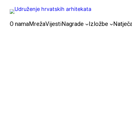
Skoči
do
sadržaja
O nama
Mreža
Vijesti
Nagrade
Izložbe
Natječa