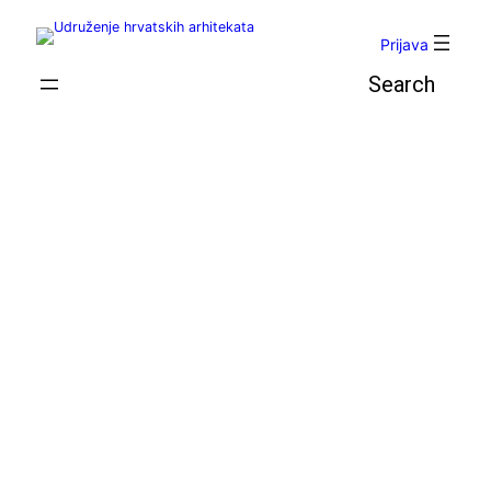
Skoči
do
Prijava
sadržaja
Pretraga