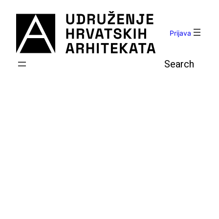
Skoči
do
sadržaja
Prijava
Pretraga