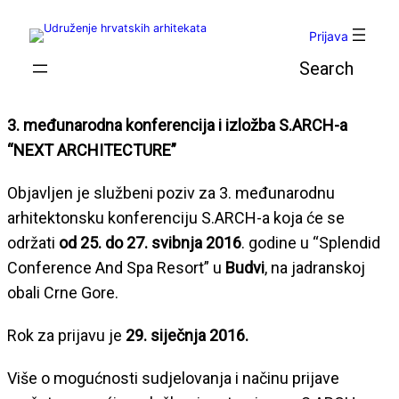
Skoči
do
Prijava
sadržaja
Pretraga
3. međunarodna konferencija i izložba S.ARCH-a
“NEXT ARCHITECTURE”
Objavljen je službeni poziv za 3. međunarodnu
arhitektonsku konferenciju S.ARCH-a koja će se
održati
od 25. do 27. svibnja 2016
. godine u “Splendid
Conference And Spa Resort” u
Budvi
, na jadranskoj
obali Crne Gore.
Rok za prijavu je
29. siječnja 2016.
Više o mogućnosti sudjelovanja i načinu prijave