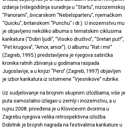
izdanja (višegodišnja suradnja u “Startu”, nizozemskoj
“Panorami”, švicarskom “Nebelsparteru”, njemačkom
“Quicku”, britanskom “Punchu” i dr.). U inozemstvu mu
je objavljeno nekoliko albuma s tematskim ciklusima
karikatura (“Dobri ljudi”, “Visoko društvo”, “Sretan put!”,
“Pet krugova”, “Amor, amor”). U albumu “Rat i mir”
(Zagreb, 1995.) predstavljena je njegova satirička
kronika ratnih zbivanja u godinama raspada
Jugoslavije, a u knjizi “Pero” (Zagreb, 1997) objavljen
je izbor karikatura iz istoimene “Vjesnikove” rubrike.
Uz sudjelovanje na brojnim skupnim izložbama, više je
puta samostalno izlagao u zemlji i inozemstvu, a u
rujnu 2008. priređena je u Klovićevim dvorima u
Zagrebu njegova velika retrospektivna izložba.
Dobitnik je brojnih nagrada na festivalima karikature u