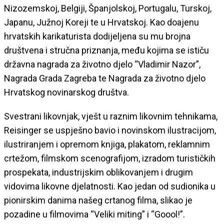
Nizozemskoj, Belgiji, Španjolskoj, Portugalu, Turskoj,
Japanu, Južnoj Koreji te u Hrvatskoj. Kao doajenu
hrvatskih karikaturista dodijeljena su mu brojna
društvena i stručna priznanja, među kojima se ističu
državna nagrada za životno djelo “Vladimir Nazor”,
Nagrada Grada Zagreba te Nagrada za životno djelo
Hrvatskog novinarskog društva.
Svestrani likovnjak, vješt u raznim likovnim tehnikama,
Reisinger se uspješno bavio i novinskom ilustracijom,
ilustriranjem i opremom knjiga, plakatom, reklamnim
crtežom, filmskom scenografijom, izradom turističkih
prospekata, industrijskim oblikovanjem i drugim
vidovima likovne djelatnosti. Kao jedan od sudionika u
pionirskim danima našeg crtanog filma, slikao je
pozadine u filmovima “Veliki miting” i “Goool!”.