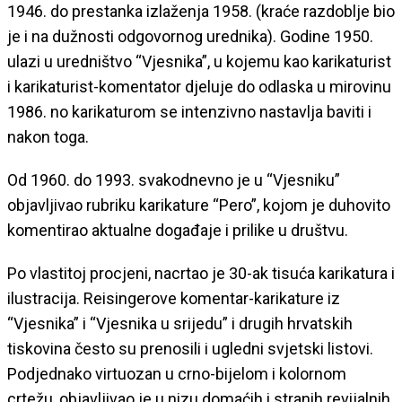
1946. do prestanka izlaženja 1958. (kraće razdoblje bio
je i na dužnosti odgovornog urednika). Godine 1950.
ulazi u uredništvo “Vjesnika”, u kojemu kao karikaturist
i karikaturist-komentator djeluje do odlaska u mirovinu
1986. no karikaturom se intenzivno nastavlja baviti i
nakon toga.
Od 1960. do 1993. svakodnevno je u “Vjesniku”
objavljivao rubriku karikature “Pero”, kojom je duhovito
komentirao aktualne događaje i prilike u društvu.
Po vlastitoj procjeni, nacrtao je 30-ak tisuća karikatura i
ilustracija. Reisingerove komentar-karikature iz
“Vjesnika” i “Vjesnika u srijedu” i drugih hrvatskih
tiskovina često su prenosili i ugledni svjetski listovi.
Podjednako virtuozan u crno-bijelom i kolornom
crtežu, objavljivao je u nizu domaćih i stranih revijalnih