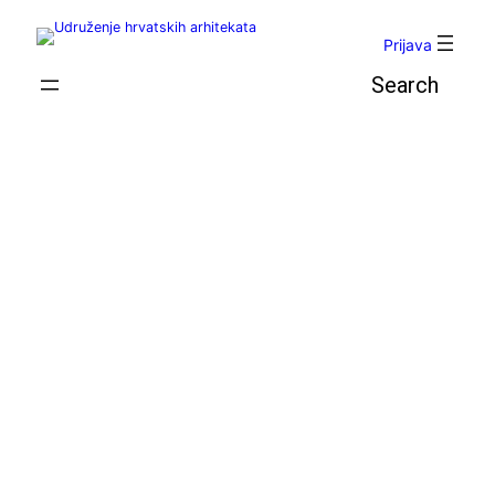
Skoči
do
Prijava
sadržaja
Pretraga